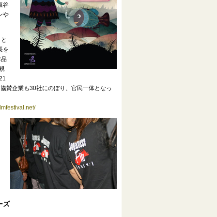
塩谷
ンや
りと
長を
作品
規
21
協賛企業も30社にのぼり、官民一体となっ
lmfestival.net/
ーズ