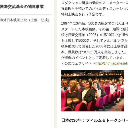
ロダクション所属の気鋭のアニメーター・
国際交流基金の関連事業
直義氏らを招いてのパネルディスカッショ
特別上映会を行う予定です。
海外日本映画上映（主催・助成）
1997年に3作品、500名の観客でこじんま
スタートした本映画祭。その後、順調に成
続け日豪交流年（2006）の第10回では15
を上映して5000名、そしてメルボルンでも
模を拡大して開催した2008年には上映作品
本、動員数はついに1万人を突破しました。
た恒例のイベントとして定着しています。
＜公式ウェブサイト＞
http://14th.japanesefi
日本の30年：フィルム＆トークシリ