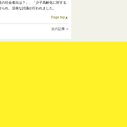
性の社会進出は？」、「少子高齢化に対する
寄せられ、活発な討議が行われました。
Page top▲
次の記事