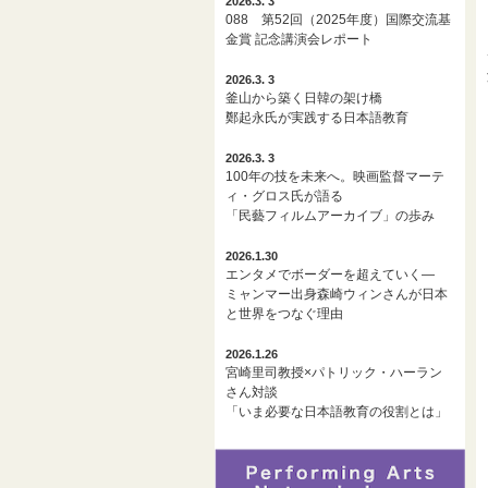
2026.3. 3
088 第52回（2025年度）国際交流基
金賞 記念講演会レポート
2026.3. 3
釜山から築く日韓の架け橋
鄭起永氏が実践する日本語教育
2026.3. 3
100年の技を未来へ。映画監督マーテ
ィ・グロス氏が語る
「民藝フィルムアーカイブ」の歩み
2026.1.30
エンタメでボーダーを超えていく―
ミャンマー出身森崎ウィンさんが日本
と世界をつなぐ理由
2026.1.26
宮崎里司教授×パトリック・ハーラン
さん対談
「いま必要な日本語教育の役割とは」