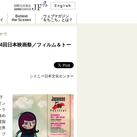
Behind
ウェブマガジン
イ
the Scenes
「をちこち」とは？
こかで
4回日本映画祭／フィルム＆トー
シドニー日本文化センター
下
イン
トラ
進め
度国
忠男
、プ