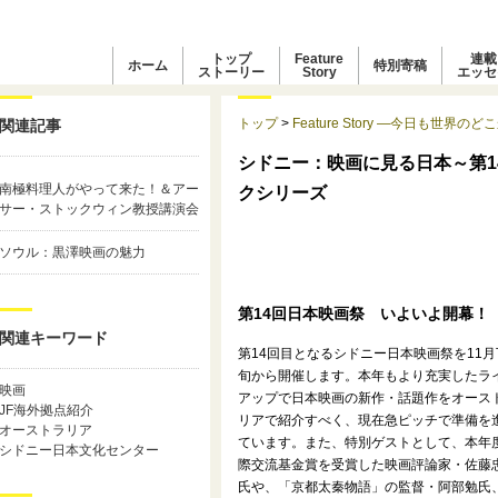
トップ
Feature
連載
ホーム
特別寄稿
ストーリー
Story
エッセ
トップ
>
Feature Story ―今日も世界のど
関連記事
シドニー：映画に見る日本～第1
南極料理人がやって来た！＆アー
クシリーズ
サー・ストックウィン教授講演会
ソウル：黒澤映画の魅力
第14回日本映画祭 いよいよ開幕！
関連キーワード
第14回目となるシドニー日本映画祭を11月
旬から開催します。本年もより充実したラ
映画
アップで日本映画の新作・話題作をオース
JF海外拠点紹介
リアで紹介すべく、現在急ピッチで準備を
オーストラリア
ています。また、特別ゲストとして、本年
シドニー日本文化センター
際交流基金賞を受賞した映画評論家・佐藤
氏や、「京都太秦物語」の監督・阿部勉氏